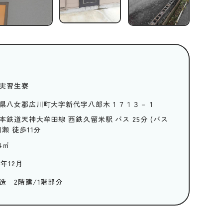
実習生寮
県八女郡広川町大字新代字八郎木１７１３－１
本鉄道天神大牟田線 西鉄久留米駅 バス 25分 (バス
川瀬 徒歩11分
4
㎡
4年12月
造 2階建/1階部分