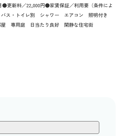
/月●更新料／22,000円●家賃保証／利用要（条件によ
 バス・トイレ別 シャワー エアコン 照明付き
部屋 専用庭 日当たり良好 閑静な住宅街