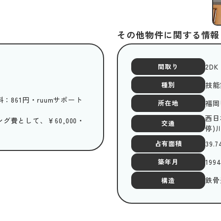
その他物件に関する情報
2DK
間取り
技能
種別
：861円・ruumサポート
福岡
所在地
西日
費として、￥60,000・
交通
停)
39.7
占有面積
199
築年月
鉄骨
構造