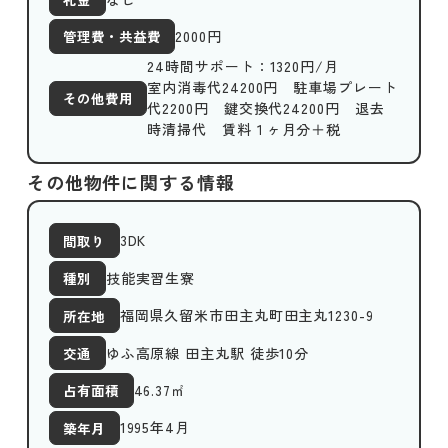
2000
円
管理費・共益費
24時間サポート：1320円/月
室内消毒代24200円 駐車場プレート
その他費用
代2200円 鍵交換代24200円 退去
時清掃代 賃料１ヶ月分＋税
その他物件に関する情報
3DK
間取り
技能実習生寮
種別
福岡県久留米市田主丸町田主丸1230-9
所在地
ゆふ高原線 田主丸駅 徒歩10分
交通
46.37
㎡
占有面積
1995年4月
築年月