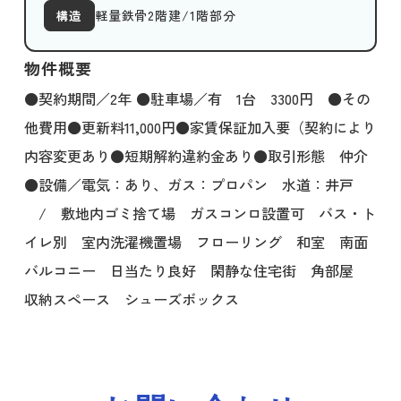
軽量鉄骨2階建/1階部分
構造
物件概要
●契約期間／2年 ●駐車場／有 1台 3300円 ●その
他費用●更新料11,000円●家賃保証加入要（契約により
内容変更あり●短期解約違約金あり●取引形態 仲介
●設備／電気：あり、ガス：プロパン 水道：井戸
/ 敷地内ゴミ捨て場 ガスコンロ設置可 バス・ト
イレ別 室内洗濯機置場 フローリング 和室 南面
バルコニー 日当たり良好 閑静な住宅街 角部屋
収納スペース シューズボックス