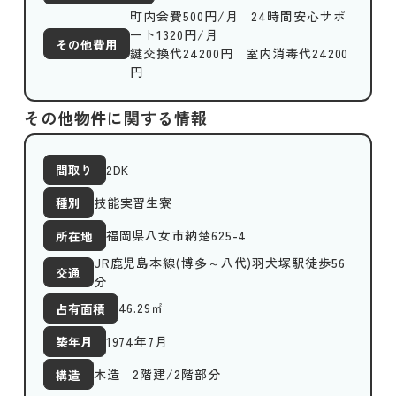
町内会費500円/月 24時間安心サポ
ート1320円/月
その他費用
鍵交換代24200円 室内消毒代24200
円
その他物件に関する情報
2DK
間取り
技能実習生寮
種別
福岡県八女市納楚625-4
所在地
JR鹿児島本線(博多～八代)羽犬塚駅徒歩56
交通
分
46.29
㎡
占有面積
1974年7月
築年月
木造 2階建/2階部分
構造