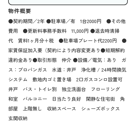
物件概要
●契約期間／2年 ●駐車場／有 1台2000円 ●その他
費用 ●更新料事務手数料 11,000円 ●退去時清掃
代 賃料1ヶ月分＋税 ●駐車場プレート代2200円 ●
家賃保証加入要（契約により内容変更あり●短期解約
違約金あり●取引形態 仲介 ●設備／電気：あり ガ
ス：プロパンガス 水道：井戸 浄化槽 / 24時間換気
システム 敷地内ゴミ置き場 2口ガスコンロ設置可
井戸 バス・トイレ別 独立洗面台 フローリング
和室 バルコニー 日当たり良好 閑静な住宅街 角
部屋 上階無し 収納スペース シューズボックス
玄関収納