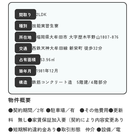
2LDK
間取り
技能実習生寮
種別
福岡県大牟田市 大字歴木平野山1807-876
所在地
西鉄天神大牟田線 新栄町 徒歩32分
交通
53.96
㎡
占有面積
1981年12月
築年月
鉄筋コンクリート造 5階建/4階部分
構造
物件概要
●契約期間／2年 ●駐車場／有 ●その他費用●更新
料 無し●家賃保証加入要（契約により内容変更あり
●短期解約違約金あり●取引形態 仲介 ●設備／電