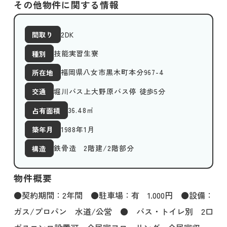
その他物件に関する情報
2DK
間取り
技能実習生寮
種別
福岡県八女市黒木町本分967-4
所在地
堀川バス上大野原バス停 徒歩5分
交通
36.48
㎡
占有面積
1988年1月
築年月
鉄骨造 2階建/2階部分
構造
物件概要
●契約期間：2年間 ●駐車場：有 1.000円 ●設備：
ガス/プロパン 水道/公営 ● バス・トイレ別 2口