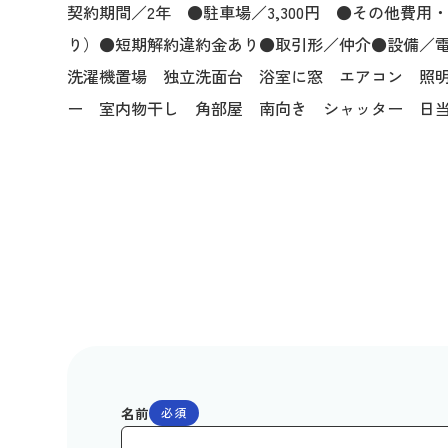
契約期間／2年 ●駐車場／3,300円 ●その他費用・
り）●短期解約違約金あり●取引形／仲介●設備／
洗濯機置場 独立洗面台 浴室に窓 エアコン 照明
ー 室内物干し 角部屋 南向き シャッター 日
名前
必須