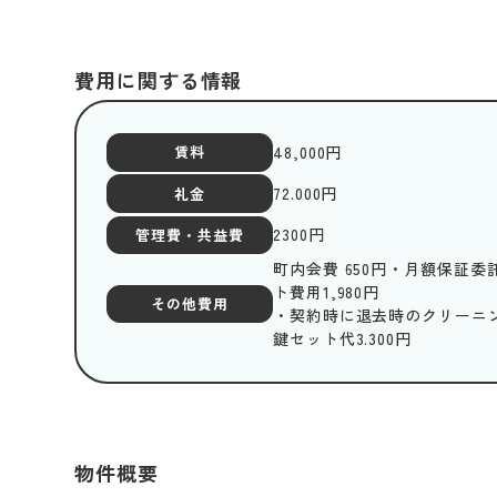
費用に関する情報
48,000
円
賃料
72.000円
礼金
2300
円
管理費・共益費
町内会費 650円・月額保証委託
ト費用1,980円
その他費用
・契約時に退去時のクリーニング
鍵セット代3.300円
物件概要