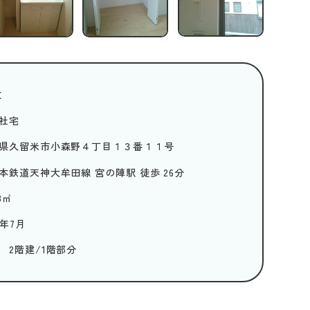
K
社宅
県久留米市小森野４丁目１３番１１号
本鉄道天神大牟田線 宮の陣駅 徒歩 26分
8
㎡
6年7月
 2階建/1階部分