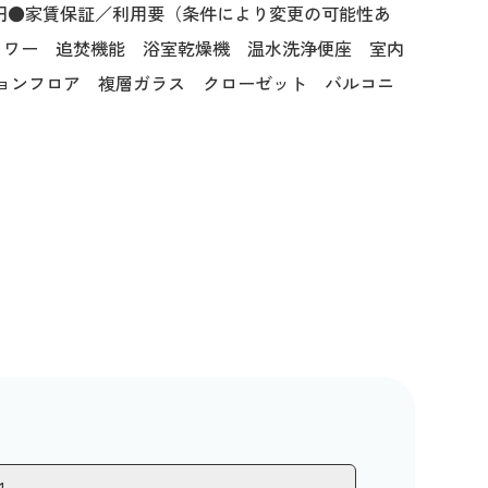
,000円●家賃保証／利用要（条件により変更の可能性あ
ャワー 追焚機能 浴室乾燥機 温水洗浄便座 室内
ションフロア 複層ガラス クローゼット バルコニ