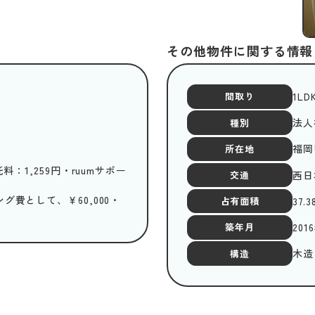
その他物件に関する情報
1LD
間取り
法人
種別
福岡
所在地
料：1,259円・ruumサポー
西日
交通
費として、￥60,000・
37.3
占有面積
201
築年月
木造
構造