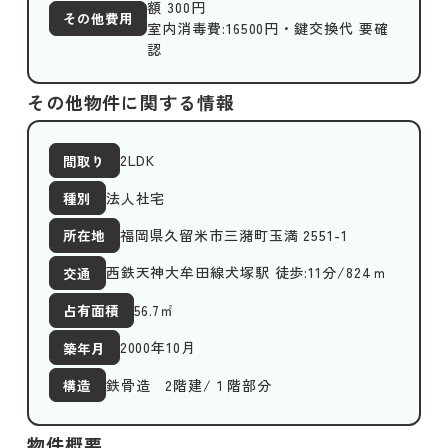
額 300円
その他費用
室内消毒費:16500円・鍵交換代 要確
認
その他物件に関する情報
2LDK
間取り
法人社宅
種別
福岡県久留米市三潴町玉満 2551-1
所在地
西鉄天神大牟田線犬塚駅 徒歩:11分/824ｍ
交通
56.7
㎡
占有面積
2000年10月
築年月
鉄骨造 2階建/１階部分
構造
物件概要