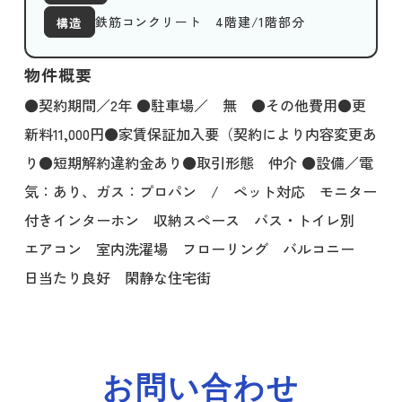
鉄筋コンクリート 4階建/1階部分
構造
物件概要
●契約期間／2年 ●駐車場／ 無 ●その他費用●更
新料11,000円●家賃保証加入要（契約により内容変更あ
り●短期解約違約金あり●取引形態 仲介 ●設備／電
気：あり、ガス：プロパン / ペット対応 モニター
付きインターホン 収納スペース バス・トイレ別
エアコン 室内洗濯場 フローリング バルコニー
日当たり良好 閑静な住宅街
お問い合わせ