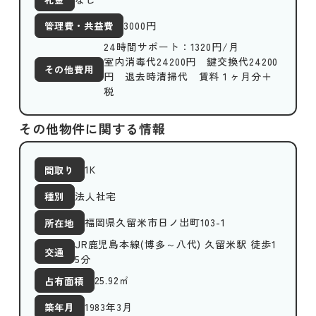
3000
円
管理費・共益費
24時間サポート：1320円/月
室内消毒代24200円 鍵交換代24200
その他費用
円 退去時清掃代 賃料１ヶ月分＋
税
その他物件に関する情報
1K
間取り
法人社宅
種別
福岡県久留米市日ノ出町103-1
所在地
JR鹿児島本線(博多～八代) 久留米駅 徒歩1
交通
5分
25.92
㎡
占有面積
1983年3月
築年月