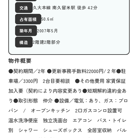
久大本線 南久留米駅 徒歩 42分
交通
50.6
㎡
占有面積
2007年5月
築年月
2階建2階部分
構造
物件概要
●契約期間／2年 ●更新事務手数料22000円/２年●駐
車場／3300円 2台目要相談 ●その他費用 家賃保証
加入要（契約により内容変更あり●短期解約違約金あ
り●取引形態 仲介 ●設備／電気：あり、ガス：プロ
パン / オープンキッチン 2口ガスコンロ設置可
温水洗浄便座 独立洗面台 エアコン バス・トイレ
別 シャワー シューズボックス 全居室収納 バル