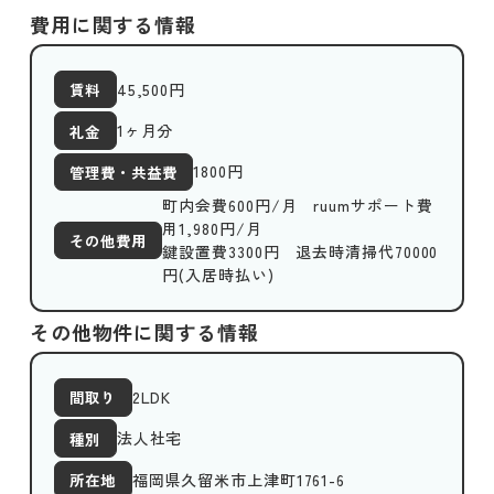
費用に関する情報
45,500
円
賃料
1ヶ月分
礼金
1800
円
管理費・共益費
町内会費600円/月 ruumサポート費
用1,980円/月
その他費用
鍵設置費3300円 退去時清掃代70000
円(入居時払い)
その他物件に関する情報
2LDK
間取り
法人社宅
種別
福岡県久留米市上津町1761-6
所在地