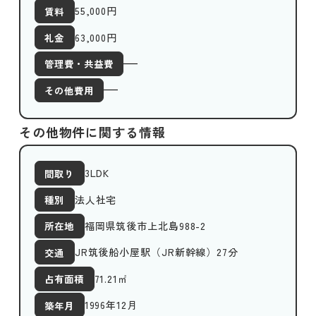
55,000
円
賃料
63,000円
礼金
管理費・共益費
その他費用
その他物件に関する情報
3LDK
間取り
法人社宅
種別
福岡県筑後市上北島988-2
所在地
JR筑後船小屋駅（JR新幹線）27分
交通
71.21
㎡
占有面積
1996年12月
築年月