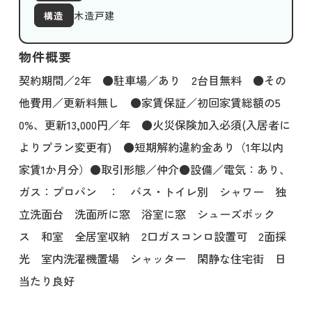
木造戸建
構造
物件概要
契約期間／2年 ●駐車場／あり 2台目無料 ●その
他費用／更新料無し ●家賃保証／初回家賃総額の5
0%、更新13,000円／年 ●火災保険加入必須(入居者に
よりプラン変更有) ●短期解約違約金あり（1年以内
家賃1か月分）●取引形態／仲介●設備／電気：あり、
ガス：プロパン ： バス・トイレ別 シャワー 独
立洗面台 洗面所に窓 浴室に窓 シューズボック
ス 和室 全居室収納 2口ガスコンロ設置可 2面採
光 室内洗濯機置場 シャッター 閑静な住宅街 日
当たり良好