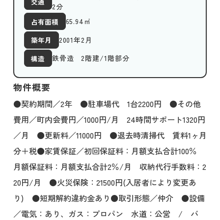
交通
2分
65.94
㎡
占有面積
2001年2月
築年月
鉄骨造 2階建/1階部分
構造
物件概要
●契約期間／2年 ●駐車場代 1台2200円 ●その他
費用／町内会費円／1000円/月 24時間サポート1320円
／月 ●更新料／11000円 ●退去時清掃代 賃料1ヶ月
分＋税●家賃保証／初回保証料：月額支払合計100％
月額保証料：月額支払合計2％/月 収納代行手数料：2
20円/月 ●火災保険：21500円(入居者により変更あ
り) ●短期解約違約金あり●取引形態／仲介 ●設備
／電気：あり、ガス：プロパン 水道：公営 / バ