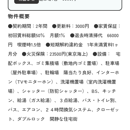
物件概要
●契約期間：2年間 ●更新料：3000円 ●家賃保証：
初回賃料総額50％ 月額1％ ●退去時清掃代 66000
円 喫煙時1.5倍 ●短期解約違約金 1年未満賃料1ヶ
月分 ●火災保険：23500円(東京海上) ●設備： 宅
配ボックス、ゴミ集積場（敷地内ゴミ置場）、駐車場
（屋外駐車場）、駐輪場 陽当たり良好、インターホ
ン（TVモニターホン）、洗濯機置場（室内洗濯機置
場）、シャッター（防犯シャッター）、BS、キッチ
ン、給湯（ガス給湯）、３点給湯、バス・トイレ別、
バス、エアコン、２４時間換気システム、クローゼッ
ト、ダブルロック 閑静な住宅街