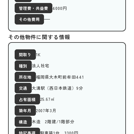
4000
円
管理費・共益費
その他費用
その他物件に関する情報
1K
間取り
法人社宅
種別
福岡県大木町前牟田441
所在地
大溝駅（西日本鉄道）9分
交通
25.67
㎡
占有面積
2007年3月
築年月
木造 2階建/1階部分
構造
駐車場1台 3300円
特記事項