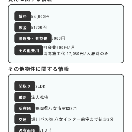
54,000
円
賃料
51700円
敷金
3000
円
管理費・共益費
町会費600円/月
その他費用
消毒施工代 17,050円/入居時のみ
その他物件に関する情報
2LDK
間取り
法人社宅
種別
福岡県八女市室岡271
所在地
堀川バス㈱ 八女インター前停まで徒歩3分
交通
51.3
㎡
占有面積