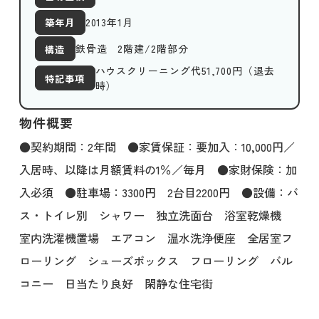
2013年1月
築年月
鉄骨造 2階建/2階部分
構造
ハウスクリーニング代51,700円（退去
特記事項
時）
物件概要
●契約期間：2年間 ●家賃保証：要加入：10,000円／
入居時、以降は月額賃料の1％／毎月 ●家財保険：加
入必須 ●駐車場：3300円 2台目2200円 ●設備：バ
ス・トイレ別 シャワー 独立洗面台 浴室乾燥機
室内洗濯機置場 エアコン 温水洗浄便座 全居室フ
ローリング シューズボックス フローリング バル
コニー 日当たり良好 閑静な住宅街