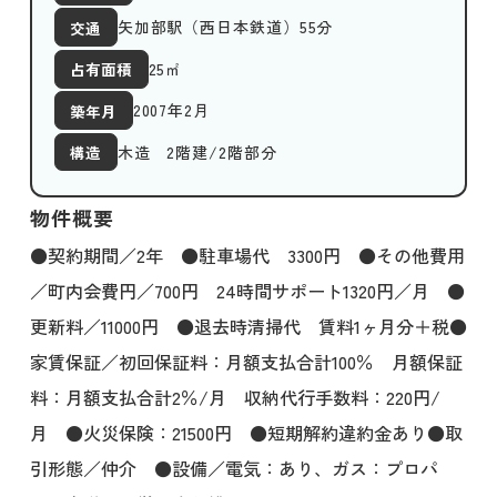
矢加部駅（西日本鉄道）55分
交通
25
㎡
占有面積
2007年2月
築年月
木造 2階建/2階部分
構造
物件概要
●契約期間／2年 ●駐車場代 3300円 ●その他費用
／町内会費円／700円 24時間サポート1320円／月 ●
更新料／11000円 ●退去時清掃代 賃料1ヶ月分＋税●
家賃保証／初回保証料：月額支払合計100％ 月額保証
料：月額支払合計2％/月 収納代行手数料：220円/
月 ●火災保険：21500円 ●短期解約違約金あり●取
引形態／仲介 ●設備／電気：あり、ガス：プロパ