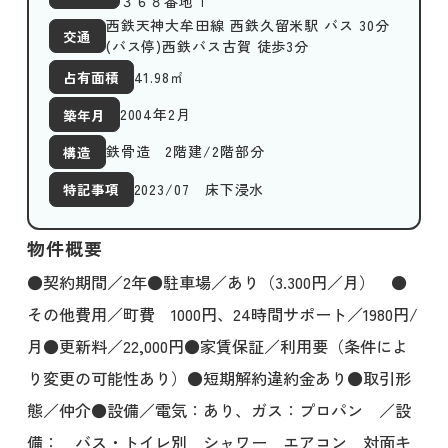
３６８番地１
西鉄天神大牟田線 西鉄久留米駅 バス 30分
交通
(バス停)西鉄バス古賀 徒歩3分
41.98
㎡
占有面積
2004年2月
築年月
鉄骨造 2階建/2階部分
構造
2023/07 床下浸水
特記事項
物件概要
●契約期間／2年●駐車場／あり（3.300円／月） ●
その他費用／町費 1000円、24時間サポート／1980円/
月●更新料／22,000円●家賃保証／利用要（条件によ
り変更の可能性あり）●短期解約違約金あり●取引形
態／仲介●設備／電気：あり、ガス：プロパン ／設
備： バス・トイレ別 シャワー エアコン 対面キ