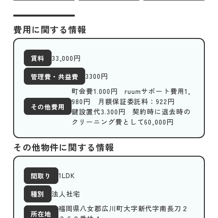
費用に関する情報
33,000
円
賃料
3300
円
管理費・共益費
町会費1.000円 ruumサポート費用1,
980円 月額保証委託料：922円
その他費用
鍵設置代3.300円 契約時に退去時の
クリーニング費として60,000円
その他物件に関する情報
1LDK
間取り
法人社宅
種別
福岡県八女郡広川町大字新代字南長刀２
所在地