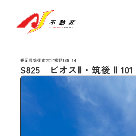
福岡県筑後市大字熊野188-14
S825 ビオスⅡ・筑後 Ⅱ 101