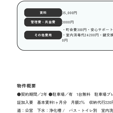
35,000
円
賃料
3000
円
管理費・共益費
・町会費300円・安心サポート1
・室内消毒代24200円・鍵交換
その他費用
0円
物件概要
●契約期間／2年 ●駐車場／有 1台無料 駐車場プレー
証加入要 基本賃料1ヶ月分 月額2％ 収納代行2
道：公営 下水：浄化槽 / バス・トイレ別 室内