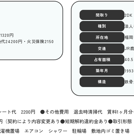
2DK
間取り
法人
種別
320円
福岡
所在地
代24200円・火災保険2150
JR
交通
40.5
占有面積
199
築年月
鉄骨
構造
ト代 2200円 ●その他費用 退去時清掃代 賃料1ヶ月分＋税 
20円（契約により内容変更あり●短期解約違約金あり●取引形態
洗濯機置場 エアコン シャワー 駐輪場 敷地内ゴミ置き場