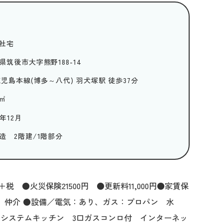
社宅
県筑後市大字熊野188-14
鹿児島本線(博多～八代) 羽犬塚駅 徒歩37分
㎡
3年12月
造 2階建/1階部分
●火災保険21500円 ●更新料11,000円●家賃保
 仲介 ●設備／電気：あり、ガス：プロパン 水
 システムキッチン 3口ガスコンロ付 インターネッ