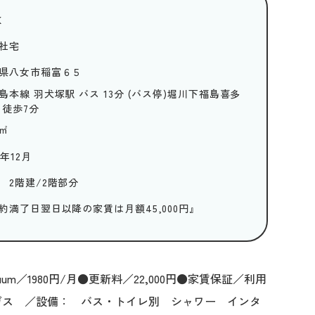
K
社宅
県八女市稲富６５
島本線 羽犬塚駅 バス 13分 (バス停)堀川下福島喜多
 徒歩7分
㎡
8年12月
 2階建/2階部分
約満了日翌日以降の家賃は月額45,000円』
um／1980円/月●更新料／22,000円●家賃保証／利用
ガス ／設備： バス・トイレ別 シャワー インタ