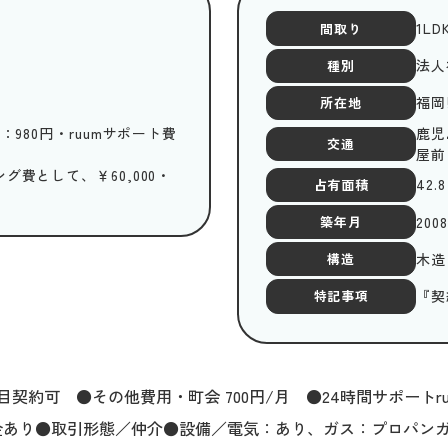
1LD
間取り
法人
種別
福岡
所在地
：980円・ruumサポート費
鹿児
交通
屋前
費として、￥60,000・
42.8
占有面積
200
築年月
木造
構造
『契
特記事項
台目契約可 ●その他費用・町会 700円/月 ●24時間サポートru
金あり●取引形態／仲介●設備／電気：あり、ガス：プロパン