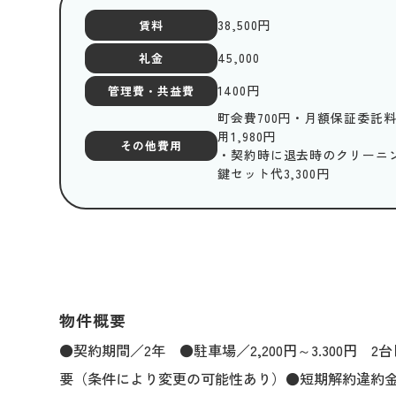
38,500
円
賃料
45,000
礼金
1400
円
管理費・共益費
町会費700円・月額保証委託料
用1,980円
その他費用
・契約時に退去時のクリーニング
鍵セット代3,300円
物件概要
●契約期間／2年 ●駐車場／2,200円～3.300円 2
要（条件により変更の可能性あり）●短期解約違約