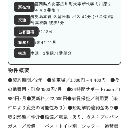
福岡県八女郡広川町大字新代字向川原２
所在地
４４８番地１
鹿児島本線 久留米駅 バス 42分 (バス停)福
交通
島高校前 徒歩8分
50.12
㎡
占有面積
2014年11月
築年月
木造 2階建/1階部分
構造
物件概要
●契約期間／2年 ●駐車場／3.300円～4.400円 ●そ
の他費用・町会 1500円/月 ●24時間サポートruum／1
980円/月●更新料／22,000円●家賃保証／利用要（条
件により変更の可能性あり）●短期解約違約金あり●
取引形態／仲介●設備／電気：あり、ガス：プロパン
ガス ／設備： バス・トイレ別 シャワー 追焚機