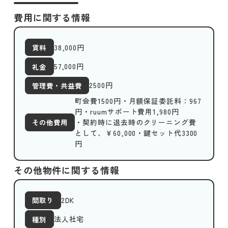
費用に関する情報
38,000
円
賃料
57,000円
礼金
2500
円
管理費・共益費
町会費1500円・月額保証委託料：967
円・ruumサポート費用1,980円
・契約時に退去時のクリーニング費
その他費用
として、￥60,000・鍵セット代3300
円
その他物件に関する情報
2DK
間取り
法人社宅
種別