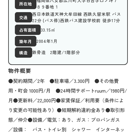
福岡県八女郡広川町大字日吉字口ノ坪７
所在地
８９番地１
西日本鉄道天神大牟田線 西鉄久留米駅 バス
交通
22分 (バス停)西鉄バス建設学校前 徒歩17分
33.15
㎡
占有面積
2004年1月
築年月
鉄骨造 2階建/1階部分
構造
物件概要
●契約期間／2年 ●駐車場／3.300円 ●その他費
用・町会 1000円/月 ●24時間サポートruum／1980円/
月●更新料／22,000円●家賃保証／利用要（条件によ
り変更の可能性あり）●短期解約違約金あり●取引形
態／仲介●設備／電気：あり、ガス：プロパンガス
／設備： バス・トイレ別 シャワー インターネッ