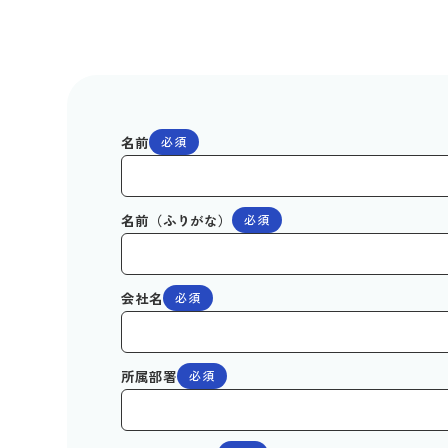
名前
必須
名前（ふりがな）
必須
会社名
必須
所属部署
必須