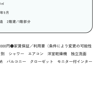
9
㎡
3年9月
造 2階建/1階部分
2,000円●家賃保証／利用要（条件により変更の可能性
レ別 シャワー エアコン 洋室乾燥機 独立洗面
納 バルコニー クローゼット モニター付インター