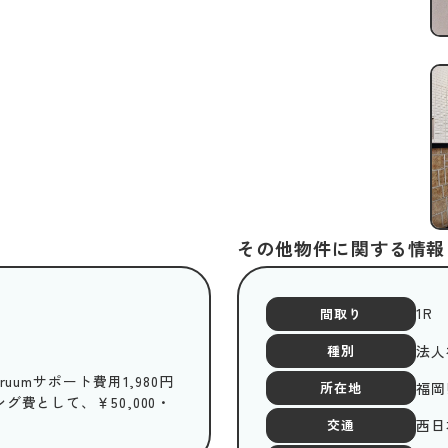
その他物件に関する情報
1R
間取り
法人
種別
uumサポート費用1,980円
福岡
所在地
費として、￥50,000・
西日
交通