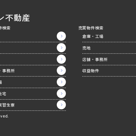
ン不動産
件検索
売買物件検索
倉庫・工場
売地
店舗・事務所
・事務所
収益物件
場
社宅
実習生寮
rved.