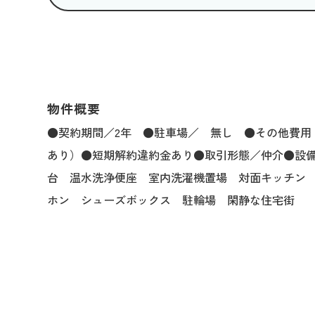
物件概要
●契約期間／2年 ●駐車場／ 無し ●その他費用・町
あり）●短期解約違約金あり●取引形態／仲介●設
台 温水洗浄便座 室内洗濯機置場 対面キッチン
ホン シューズボックス 駐輪場 閑静な住宅街