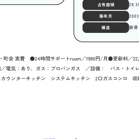
28.3
占有面積
200
築年月
鉄骨
構造
会 実費 ●24時間サポートruum／1980円/月●更新料／2
備／電気：あり、ガス：プロパンガス ／設備： バス・トイ
 カウンターキッチン システムキッチン 2口ガスコンロ 収