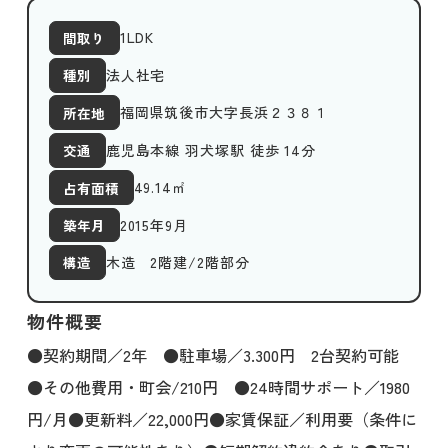
1LDK
間取り
法人社宅
種別
福岡県筑後市大字長浜２３８１
所在地
鹿児島本線 羽犬塚駅 徒歩 14分
交通
49.14
㎡
占有面積
2015年9月
築年月
木造 2階建/2階部分
構造
物件概要
●契約期間／2年 ●駐車場／3.300円 2台契約可能
●その他費用・町会/210円 ●24時間サポート／1980
円/月●更新料／22,000円●家賃保証／利用要（条件に