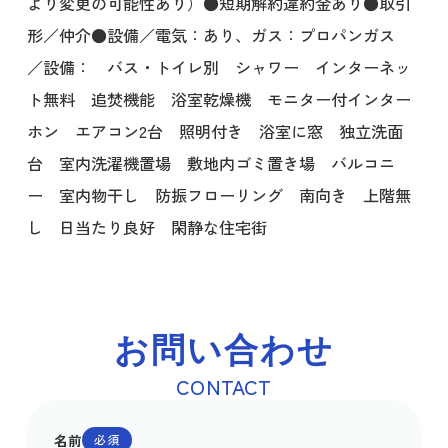
より変更の可能性あり）●短期解約違約金あり●取引
形／仲介●設備／電気：あり、ガス：プロパンガス
／設備： バス・トイレ別 シャワー インターネッ
ト無料 追焚機能 浴室乾燥機 モニター付インター
ホン エアコン2台 照明付き 浴室に窓 独立洗面
台 室内洗濯機置場 敷地内ゴミ置き場 バルコニ
ー 室内物干し 防振フローリング 南向き 上階無
し 日当たり良好 閑静な住宅街
お問い合わせ
CONTACT
名前
必須