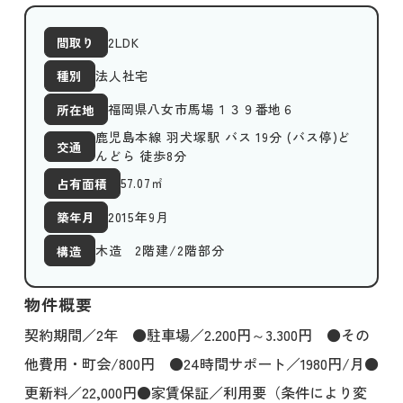
2LDK
間取り
法人社宅
種別
福岡県八女市馬場１３９番地６
所在地
鹿児島本線 羽犬塚駅 バス 19分 (バス停)ど
交通
んどら 徒歩8分
57.07
㎡
占有面積
2015年9月
築年月
木造 2階建/2階部分
構造
物件概要
契約期間／2年 ●駐車場／2.200円～3.300円 ●その
他費用・町会/800円 ●24時間サポート／1980円/月●
更新料／22,000円●家賃保証／利用要（条件により変