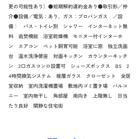
更の可能性あり）●短期解約違約金あり●取引形／仲
介●設備／電気：あり、ガス：プロパンガス ／設
備： バス・トイレ別 シャワー インターネット無
料 追焚機能 浴室乾燥機 モニター付インターホ
ン エアコン ペット飼育可能 浴室に窓 独立洗面
台 温水洗浄便座 対面キッチン カウンターキッチ
ン 2口ガスコンロ設置可 シューズボックス BS 2
4時間換気システム 複層ガラス クローゼット 全居
室収納 室内洗濯機置場 敷地内ゴミ置き場 バルコ
ニー 室内物干し 角部屋 南向き 上階無し 日当
たり良好 閑静な住宅街