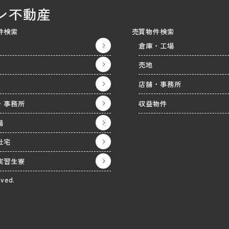
ン不動産
件検索
売買物件検索
倉庫・工場
売地
店舗・事務所
・事務所
収益物件
場
社宅
実習生寮
rved.