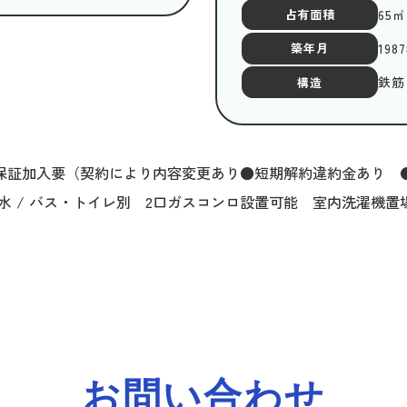
65
㎡
占有面積
198
築年月
鉄筋
構造
賃保証加入要（契約により内容変更あり●短期解約違約金あり ●火
下水 / バス・トイレ別 2口ガスコンロ設置可能 室内洗濯機
お問い合わせ