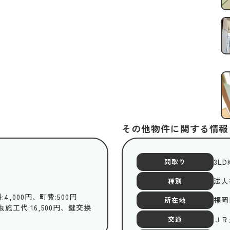
その他物件に関する情報
3LD
間取り
法人
種別
:4,000円、町費:500円
福岡
所在地
虫施工代:16,500円、鍵交換
ＪＲ
交通