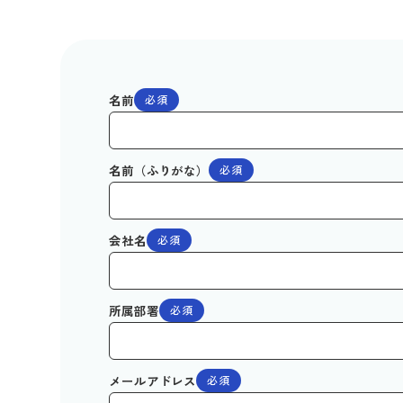
名前
必須
名前（ふりがな）
必須
会社名
必須
所属部署
必須
メールアドレス
必須